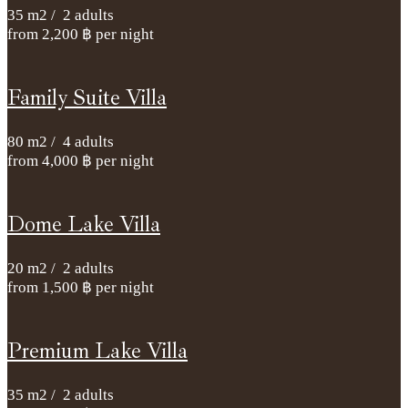
35
m2
/
2 adults
from
2,200
฿
per night
Family Suite Villa
80
m2
/
4 adults
from
4,000
฿
per night
Dome Lake Villa
20
m2
/
2 adults
from
1,500
฿
per night
Premium Lake Villa
35
m2
/
2 adults